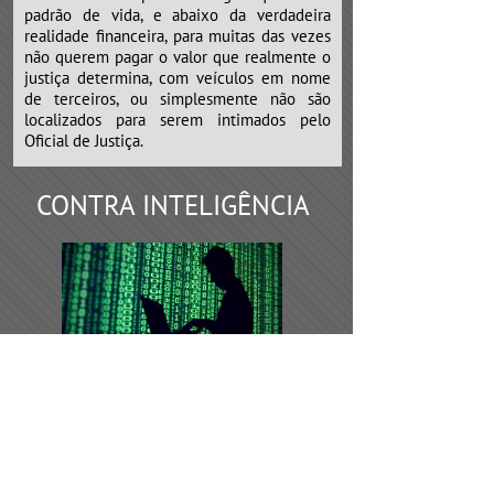
padrão de vida, e abaixo da verdadeira
realidade financeira, para muitas das vezes
não querem pagar o valor que realmente o
justiça determina, com veículos em nome
de terceiros, ou simplesmente não são
localizados para serem intimados pelo
Oficial de Justiça.
CONTRA INTELIGÊNCIA
Os serviços de contra inteligência,
devem ser requeridos todas as vezes de
desconfiança por parte do empresário, que
possivelmente algumas empresas
concorrentes, sócios ou funcionários