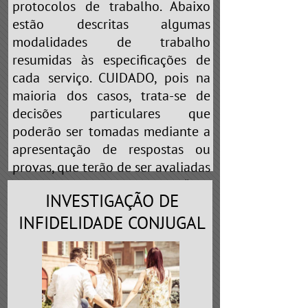
protocolos de trabalho. Abaixo
estão descritas algumas
modalidades de trabalho
resumidas às especificações de
cada serviço. CUIDADO, pois na
maioria dos casos, trata-se de
decisões particulares que
poderão ser tomadas mediante a
apresentação de respostas ou
provas, que terão de ser avaliadas
pelo profissional. Portanto, “não
INVESTIGAÇÃO DE
brinque de cobaia” nas mãos de
falsos detetives que prometem
INFIDELIDADE CONJUGAL
realizar
“QUALQUER TIPO DE
SERVIÇO”
ou
“ESCLARECEMOS A
SUA DÚVIDA”
. Em toda e qualquer
profissão existe a especialização