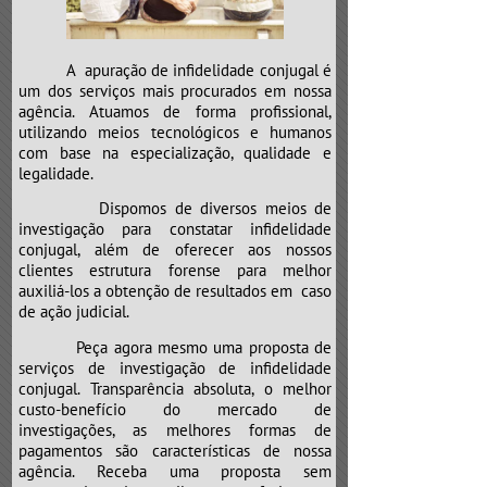
e neste caso não é diferente.
Atenção para o “CLÍNICO GERAL”,
que poderá mandar a sua “vida”
A apuração de infidelidade conjugal é
para a “UTI”.
um dos serviços mais procurados em nossa
agência. Atuamos de forma profissional,
utilizando meios tecnológicos e humanos
com base na especialização, qualidade e
legalidade.
Dispomos de diversos meios de
investigação para constatar infidelidade
conjugal, além de oferecer aos nossos
clientes estrutura forense para melhor
auxiliá-los a obtenção de resultados em caso
de ação judicial.
Peça agora mesmo uma proposta de
serviços de investigação de infidelidade
conjugal. Transparência absoluta, o melhor
custo-benefício do mercado de
investigações, as melhores formas de
pagamentos são características de nossa
agência. Receba uma proposta sem