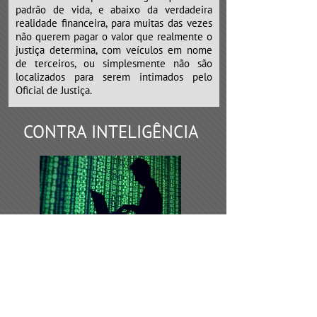
padrão de vida, e abaixo da verdadeira
realidade financeira, para muitas das vezes
não querem pagar o valor que realmente o
justiça determina, com veículos em nome
de terceiros, ou simplesmente não são
localizados para serem intimados pelo
Oficial de Justiça.
CONTRA INTELIGÊNCIA
Os serviços de contra inteligência,
devem ser requeridos todas as vezes de
desconfiança por parte do empresário, que
possivelmente algumas empresas
concorrentes, sócios ou funcionários