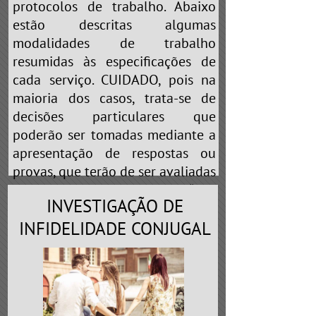
protocolos de trabalho. Abaixo
estão descritas algumas
modalidades de trabalho
resumidas às especificações de
cada serviço. CUIDADO, pois na
maioria dos casos, trata-se de
decisões particulares que
poderão ser tomadas mediante a
apresentação de respostas ou
provas, que terão de ser avaliadas
pelo profissional. Portanto, “não
INVESTIGAÇÃO DE
brinque de cobaia” nas mãos de
falsos detetives que prometem
INFIDELIDADE CONJUGAL
realizar
“QUALQUER TIPO DE
SERVIÇO”
ou
“ESCLARECEMOS A
SUA DÚVIDA”
. Em toda e qualquer
profissão existe a especialização