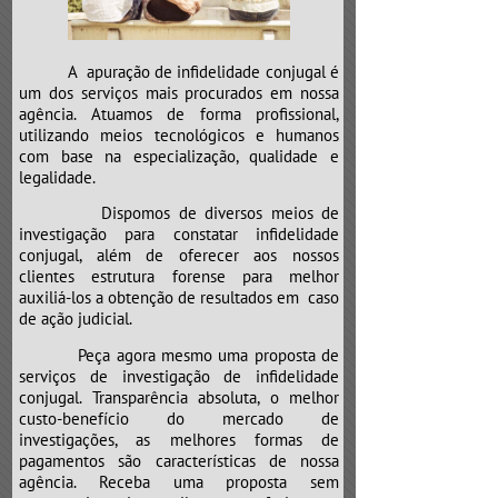
e neste caso não é diferente.
Atenção para o “CLÍNICO GERAL”,
que poderá mandar a sua “vida”
A apuração de infidelidade conjugal é
para a “UTI”.
um dos serviços mais procurados em nossa
agência. Atuamos de forma profissional,
utilizando meios tecnológicos e humanos
com base na especialização, qualidade e
legalidade.
Dispomos de diversos meios de
investigação para constatar infidelidade
conjugal, além de oferecer aos nossos
clientes estrutura forense para melhor
auxiliá-los a obtenção de resultados em caso
de ação judicial.
Peça agora mesmo uma proposta de
serviços de investigação de infidelidade
conjugal. Transparência absoluta, o melhor
custo-benefício do mercado de
investigações, as melhores formas de
pagamentos são características de nossa
agência. Receba uma proposta sem