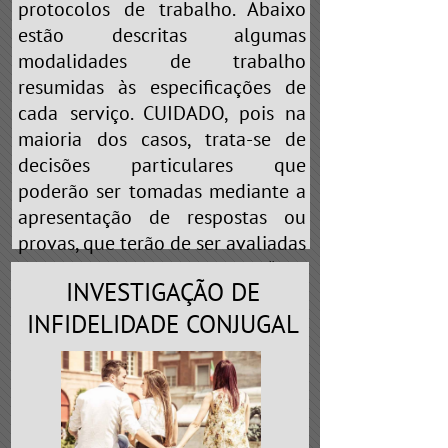
protocolos de trabalho. Abaixo
estão descritas algumas
modalidades de trabalho
resumidas às especificações de
cada serviço. CUIDADO, pois na
maioria dos casos, trata-se de
decisões particulares que
poderão ser tomadas mediante a
apresentação de respostas ou
provas, que terão de ser avaliadas
pelo profissional. Portanto, “não
INVESTIGAÇÃO DE
brinque de cobaia” nas mãos de
falsos detetives que prometem
INFIDELIDADE CONJUGAL
realizar
“QUALQUER TIPO DE
SERVIÇO”
ou
“ESCLARECEMOS A
SUA DÚVIDA”
. Em toda e qualquer
profissão existe a especialização