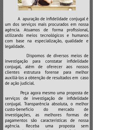
e neste caso não é diferente.
Atenção para o “CLÍNICO GERAL”,
que poderá mandar a sua “vida”
A apuração de infidelidade conjugal é
para a “UTI”.
um dos serviços mais procurados em nossa
agência. Atuamos de forma profissional,
utilizando meios tecnológicos e humanos
com base na especialização, qualidade e
legalidade.
Dispomos de diversos meios de
investigação para constatar infidelidade
conjugal, além de oferecer aos nossos
clientes estrutura forense para melhor
auxiliá-los a obtenção de resultados em caso
de ação judicial.
Peça agora mesmo uma proposta de
serviços de investigação de infidelidade
conjugal. Transparência absoluta, o melhor
custo-benefício do mercado de
investigações, as melhores formas de
pagamentos são características de nossa
agência. Receba uma proposta sem