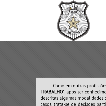
Como em outras profissões, ta
TRABALHO”
, após ter conhecim
descritas algumas modalidades d
casos, trata-se de decisões pa