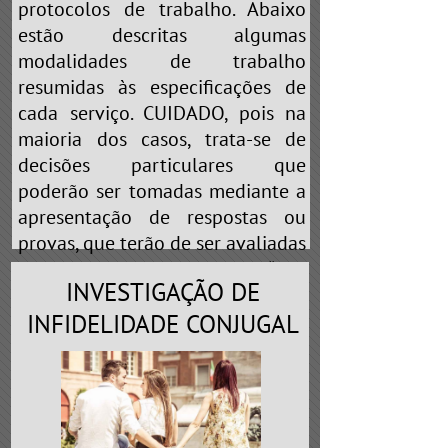
protocolos de trabalho. Abaixo
estão descritas algumas
modalidades de trabalho
resumidas às especificações de
cada serviço. CUIDADO, pois na
maioria dos casos, trata-se de
decisões particulares que
poderão ser tomadas mediante a
apresentação de respostas ou
provas, que terão de ser avaliadas
pelo profissional. Portanto, “não
INVESTIGAÇÃO DE
brinque de cobaia” nas mãos de
falsos detetives que prometem
INFIDELIDADE CONJUGAL
realizar
“QUALQUER TIPO DE
SERVIÇO”
ou
“ESCLARECEMOS A
SUA DÚVIDA”
. Em toda e qualquer
profissão existe a especialização