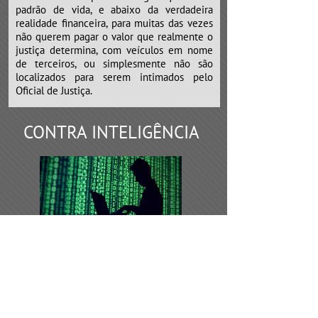
padrão de vida, e abaixo da verdadeira
realidade financeira, para muitas das vezes
não querem pagar o valor que realmente o
justiça determina, com veículos em nome
de terceiros, ou simplesmente não são
localizados para serem intimados pelo
Oficial de Justiça.
CONTRA INTELIGÊNCIA
Os serviços de contra inteligência,
devem ser requeridos todas as vezes de
desconfiança por parte do empresário, que
possivelmente algumas empresas
concorrentes, sócios ou funcionários