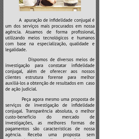
e neste caso não é diferente.
Atenção para o “CLÍNICO GERAL”,
que poderá mandar a sua “vida”
A apuração de infidelidade conjugal é
para a “UTI”.
um dos serviços mais procurados em nossa
agência. Atuamos de forma profissional,
utilizando meios tecnológicos e humanos
com base na especialização, qualidade e
legalidade.
Dispomos de diversos meios de
investigação para constatar infidelidade
conjugal, além de oferecer aos nossos
clientes estrutura forense para melhor
auxiliá-los a obtenção de resultados em caso
de ação judicial.
Peça agora mesmo uma proposta de
serviços de investigação de infidelidade
conjugal. Transparência absoluta, o melhor
custo-benefício do mercado de
investigações, as melhores formas de
pagamentos são características de nossa
agência. Receba uma proposta sem