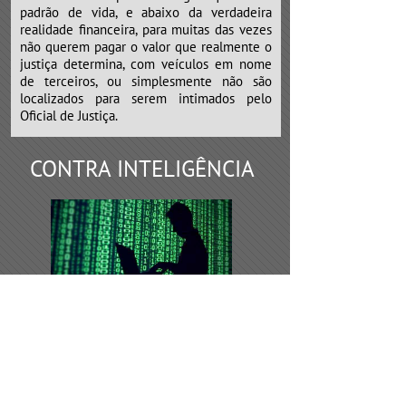
padrão de vida, e abaixo da verdadeira
realidade financeira, para muitas das vezes
não querem pagar o valor que realmente o
justiça determina, com veículos em nome
de terceiros, ou simplesmente não são
localizados para serem intimados pelo
Oficial de Justiça.
CONTRA INTELIGÊNCIA
Os serviços de contra inteligência,
devem ser requeridos todas as vezes de
desconfiança por parte do empresário, que
possivelmente algumas empresas
concorrentes, sócios ou funcionários