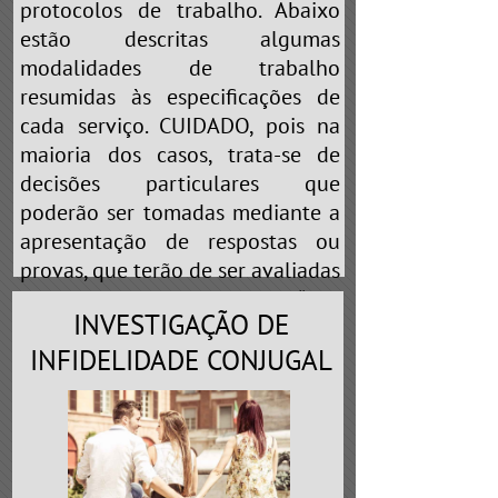
protocolos de trabalho. Abaixo
estão descritas algumas
modalidades de trabalho
resumidas às especificações de
cada serviço. CUIDADO, pois na
maioria dos casos, trata-se de
decisões particulares que
poderão ser tomadas mediante a
apresentação de respostas ou
provas, que terão de ser avaliadas
pelo profissional. Portanto, “não
INVESTIGAÇÃO DE
brinque de cobaia” nas mãos de
falsos detetives que prometem
INFIDELIDADE CONJUGAL
realizar
“QUALQUER TIPO DE
SERVIÇO”
ou
“ESCLARECEMOS A
SUA DÚVIDA”
. Em toda e qualquer
profissão existe a especialização