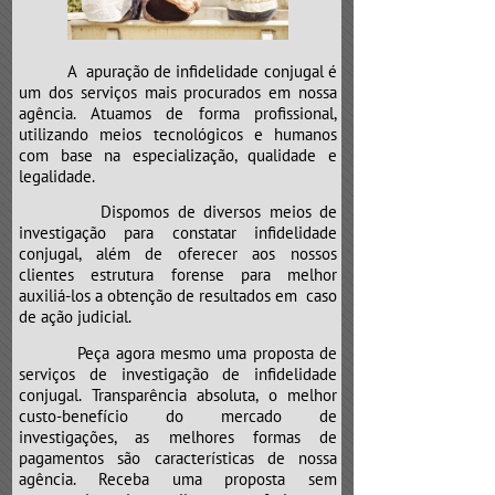
e neste caso não é diferente.
Atenção para o “CLÍNICO GERAL”,
que poderá mandar a sua “vida”
A apuração de infidelidade conjugal é
para a “UTI”.
um dos serviços mais procurados em nossa
agência. Atuamos de forma profissional,
utilizando meios tecnológicos e humanos
com base na especialização, qualidade e
legalidade.
Dispomos de diversos meios de
investigação para constatar infidelidade
conjugal, além de oferecer aos nossos
clientes estrutura forense para melhor
auxiliá-los a obtenção de resultados em caso
de ação judicial.
Peça agora mesmo uma proposta de
serviços de investigação de infidelidade
conjugal. Transparência absoluta, o melhor
custo-benefício do mercado de
investigações, as melhores formas de
pagamentos são características de nossa
agência. Receba uma proposta sem