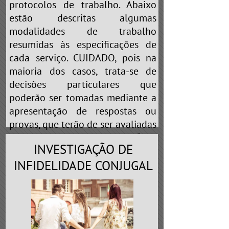
protocolos de trabalho. Abaixo
estão descritas algumas
modalidades de trabalho
resumidas às especificações de
cada serviço. CUIDADO, pois na
maioria dos casos, trata-se de
decisões particulares que
poderão ser tomadas mediante a
apresentação de respostas ou
provas, que terão de ser avaliadas
pelo profissional. Portanto, “não
INVESTIGAÇÃO DE
brinque de cobaia” nas mãos de
falsos detetives que prometem
INFIDELIDADE CONJUGAL
realizar
“QUALQUER TIPO DE
SERVIÇO”
ou
“ESCLARECEMOS A
SUA DÚVIDA”
. Em toda e qualquer
profissão existe a especialização