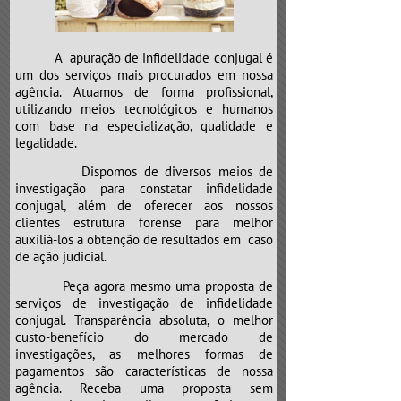
e neste caso não é diferente.
Atenção para o “CLÍNICO GERAL”,
que poderá mandar a sua “vida”
A apuração de infidelidade conjugal é
para a “UTI”.
um dos serviços mais procurados em nossa
agência. Atuamos de forma profissional,
utilizando meios tecnológicos e humanos
com base na especialização, qualidade e
legalidade.
Dispomos de diversos meios de
investigação para constatar infidelidade
conjugal, além de oferecer aos nossos
clientes estrutura forense para melhor
auxiliá-los a obtenção de resultados em caso
de ação judicial.
Peça agora mesmo uma proposta de
serviços de investigação de infidelidade
conjugal. Transparência absoluta, o melhor
custo-benefício do mercado de
investigações, as melhores formas de
pagamentos são características de nossa
agência. Receba uma proposta sem