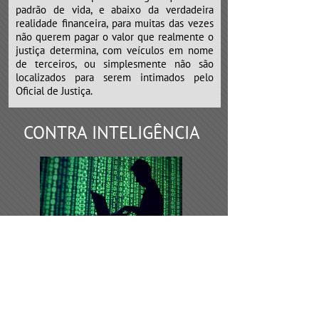
padrão de vida, e abaixo da verdadeira
realidade financeira, para muitas das vezes
não querem pagar o valor que realmente o
justiça determina, com veículos em nome
de terceiros, ou simplesmente não são
localizados para serem intimados pelo
Oficial de Justiça.
CONTRA INTELIGÊNCIA
Os serviços de contra inteligência,
devem ser requeridos todas as vezes de
desconfiança por parte do empresário, que
possivelmente algumas empresas
concorrentes, sócios ou funcionários