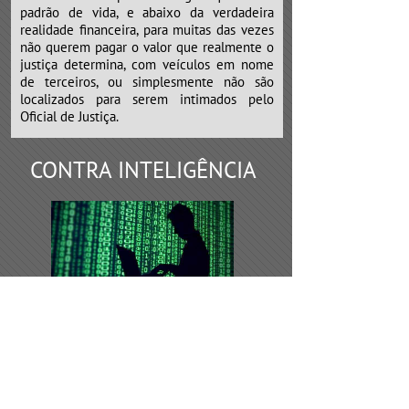
padrão de vida, e abaixo da verdadeira
realidade financeira, para muitas das vezes
não querem pagar o valor que realmente o
justiça determina, com veículos em nome
de terceiros, ou simplesmente não são
localizados para serem intimados pelo
Oficial de Justiça.
CONTRA INTELIGÊNCIA
Os serviços de contra inteligência,
devem ser requeridos todas as vezes de
desconfiança por parte do empresário, que
possivelmente algumas empresas
concorrentes, sócios ou funcionários