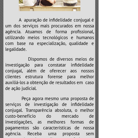
e neste caso não é diferente.
Atenção para o “CLÍNICO GERAL”,
que poderá mandar a sua “vida”
A apuração de infidelidade conjugal é
para a “UTI”.
um dos serviços mais procurados em nossa
agência. Atuamos de forma profissional,
utilizando meios tecnológicos e humanos
com base na especialização, qualidade e
legalidade.
Dispomos de diversos meios de
investigação para constatar infidelidade
conjugal, além de oferecer aos nossos
clientes estrutura forense para melhor
auxiliá-los a obtenção de resultados em caso
de ação judicial.
Peça agora mesmo uma proposta de
serviços de investigação de infidelidade
conjugal. Transparência absoluta, o melhor
custo-benefício do mercado de
investigações, as melhores formas de
pagamentos são características de nossa
agência. Receba uma proposta sem