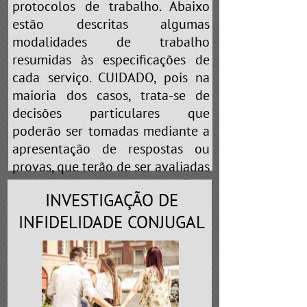
protocolos de trabalho. Abaixo
estão descritas algumas
modalidades de trabalho
resumidas às especificações de
cada serviço. CUIDADO, pois na
maioria dos casos, trata-se de
decisões particulares que
poderão ser tomadas mediante a
apresentação de respostas ou
provas, que terão de ser avaliadas
pelo profissional. Portanto, “não
INVESTIGAÇÃO DE
brinque de cobaia” nas mãos de
falsos detetives que prometem
INFIDELIDADE CONJUGAL
realizar
“QUALQUER TIPO DE
SERVIÇO”
ou
“ESCLARECEMOS A
SUA DÚVIDA”
. Em toda e qualquer
profissão existe a especialização