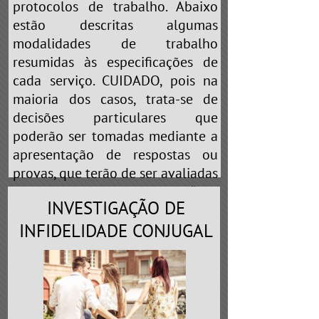
protocolos de trabalho. Abaixo
estão descritas algumas
modalidades de trabalho
resumidas às especificações de
cada serviço. CUIDADO, pois na
maioria dos casos, trata-se de
decisões particulares que
poderão ser tomadas mediante a
apresentação de respostas ou
provas, que terão de ser avaliadas
pelo profissional. Portanto, “não
INVESTIGAÇÃO DE
brinque de cobaia” nas mãos de
falsos detetives que prometem
INFIDELIDADE CONJUGAL
realizar
“QUALQUER TIPO DE
SERVIÇO”
ou
“ESCLARECEMOS A
SUA DÚVIDA”
. Em toda e qualquer
profissão existe a especialização