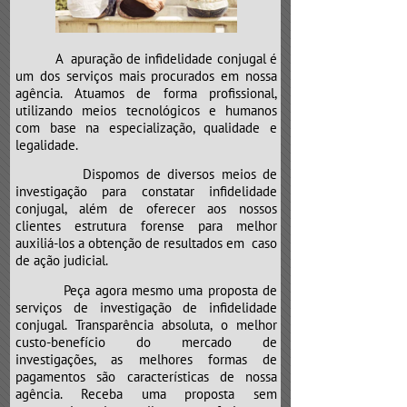
e neste caso não é diferente.
Atenção para o “CLÍNICO GERAL”,
que poderá mandar a sua “vida”
A apuração de infidelidade conjugal é
para a “UTI”.
um dos serviços mais procurados em nossa
agência. Atuamos de forma profissional,
utilizando meios tecnológicos e humanos
com base na especialização, qualidade e
legalidade.
Dispomos de diversos meios de
investigação para constatar infidelidade
conjugal, além de oferecer aos nossos
clientes estrutura forense para melhor
auxiliá-los a obtenção de resultados em caso
de ação judicial.
Peça agora mesmo uma proposta de
serviços de investigação de infidelidade
conjugal. Transparência absoluta, o melhor
custo-benefício do mercado de
investigações, as melhores formas de
pagamentos são características de nossa
agência. Receba uma proposta sem