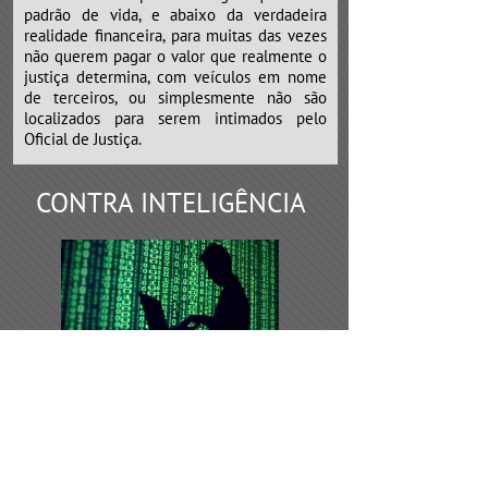
padrão de vida, e abaixo da verdadeira
realidade financeira, para muitas das vezes
não querem pagar o valor que realmente o
justiça determina, com veículos em nome
de terceiros, ou simplesmente não são
localizados para serem intimados pelo
Oficial de Justiça.
CONTRA INTELIGÊNCIA
Os serviços de contra inteligência,
devem ser requeridos todas as vezes de
desconfiança por parte do empresário, que
possivelmente algumas empresas
concorrentes, sócios ou funcionários